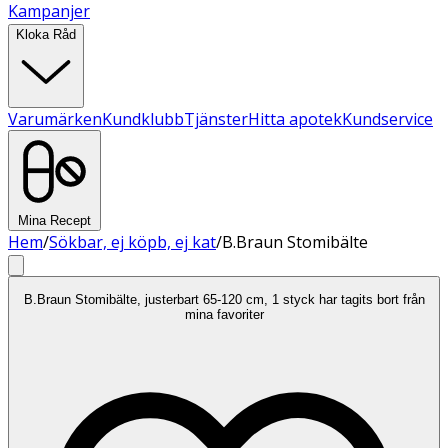
Kampanjer
Kloka Råd
Varumärken
Kundklubb
Tjänster
Hitta apotek
Kundservice
Mina Recept
Hem
/
Sökbar, ej köpb, ej kat
/
B.Braun Stomibälte
B.Braun Stomibälte, justerbart 65-120 cm, 1 styck har tagits bort från
mina favoriter