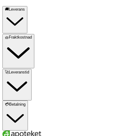
🚚Leverans
🧺Fraktkostnad
🚀Leveranstid
💳Betalning