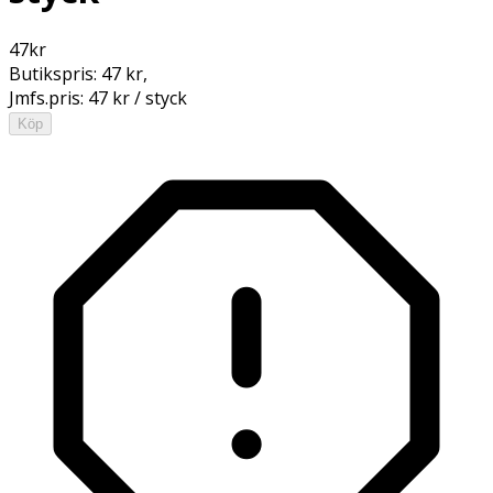
47
kr
Butikspris:
47 kr
,
Jmfs.pris:
47 kr / styck
Köp