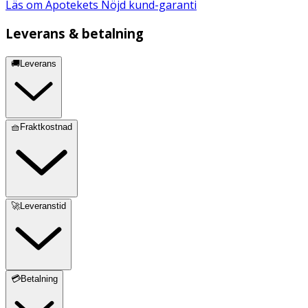
Läs om Apotekets Nöjd kund-garanti
Leverans & betalning
🚚Leverans
🧺Fraktkostnad
🚀Leveranstid
💳Betalning