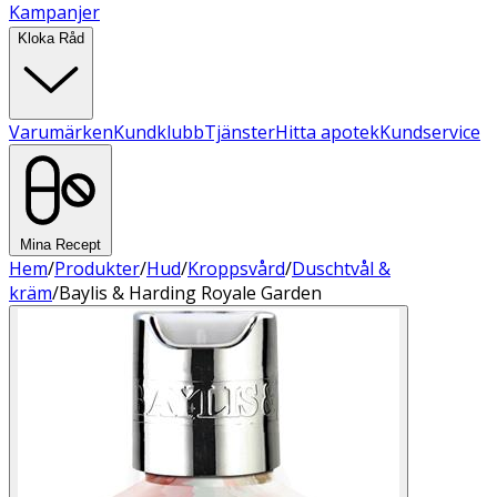
Kampanjer
Kloka Råd
Varumärken
Kundklubb
Tjänster
Hitta apotek
Kundservice
Mina Recept
Hem
/
Produkter
/
Hud
/
Kroppsvård
/
Duschtvål &
kräm
/
Baylis & Harding Royale Garden