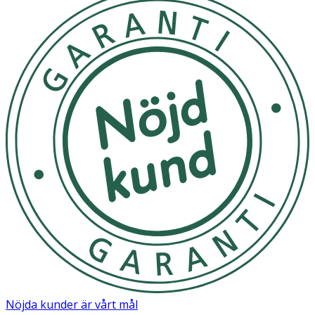
duschen. Skölj av.
- Undvik kontakt med ögonen.
- Förvaras oåtkomligt for barn.
Innehåll
AQUA (WATER/ EAU), SODIUM LAURETH SULFATE,
COCAMIDOPROPYL BETAINE, SODIUM CHLORIDE, PEG-4
RAPESEEDAMIDE, SODIUM BENZOATE, GLYCERIN,
PARFUM (FRAGRANCE), GLYCOL DISTERATE, LAURETH-4,
CITRIC ACID, TETRASODIUM EDTA, LINALOOL, BENZYL
SALICYLATE, LIMONENE.
Nöjda kunder är vårt mål