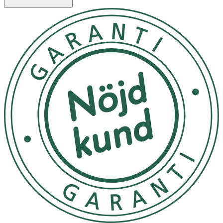
- Innehåller sötningsmedel
- Praktisk att ta med som mellanmål
Användning
- Konsumeras vid behov, exempelvis som mellanmål eller
efter fysisk aktivitet.
- Överdriven konsumtion kan ha laxerande effekt.
Förvaring
Förvaras i rumstemperatur, utom räckhåll för små barn.
Näringsinnehåll
100 g
55 g
Energi
1546 kJ/371
851 kJ/204
kcal
kcal
Fett
17 g
9,2 g