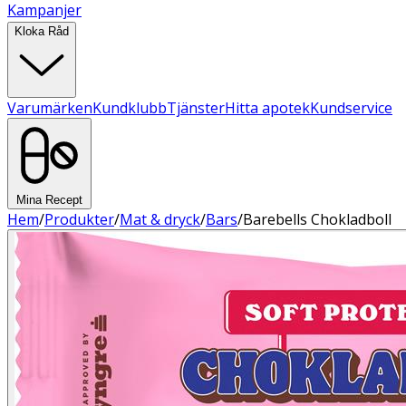
Kampanjer
Kloka Råd
Varumärken
Kundklubb
Tjänster
Hitta apotek
Kundservice
Mina Recept
Hem
/
Produkter
/
Mat & dryck
/
Bars
/
Barebells Chokladboll