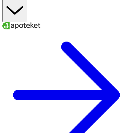
MJÖLKPROTEINER, fyllnadsmedel (polydextros),
kollagenhydrolysat, sötningsmedel (maltitol),
fuktighetsbevarande medel (glycerol), kakaosmör,
HELMJÖLKSPULVER, sötningsmedel (maltitolsirap),
sojaolja, kakaomassa, kokosflingor, SOJAPROTEIN,
sötningsmedel (xylitol), fettreducerad kakao, aromer,
emulgeringsmedel (SOJALECITIN, salt, sötningsmedel
(sukralos).
Allergiinformation:
Kan innehålla spår av SPANNMÅL
SOM INNEHÅLLER GLUTEN, JORDNÖTTER, NÖTTER och
SESAMFRÖ.