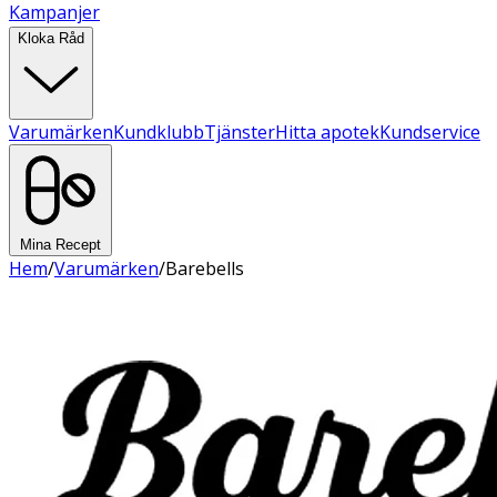
Kampanjer
Kloka Råd
Varumärken
Kundklubb
Tjänster
Hitta apotek
Kundservice
Mina Recept
Hem
/
Varumärken
/
Barebells