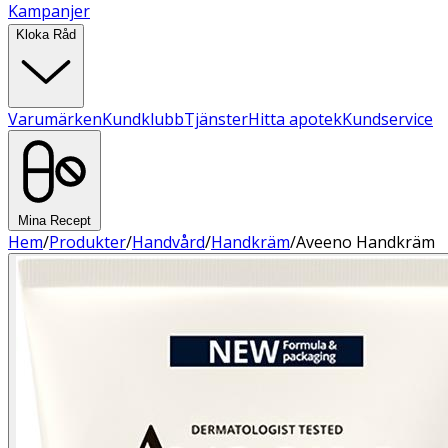
Kampanjer
Kloka Råd
Varumärken
Kundklubb
Tjänster
Hitta apotek
Kundservice
Mina Recept
Hem
/
Produkter
/
Handvård
/
Handkräm
/
Aveeno Handkräm