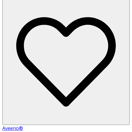
Aveeno®