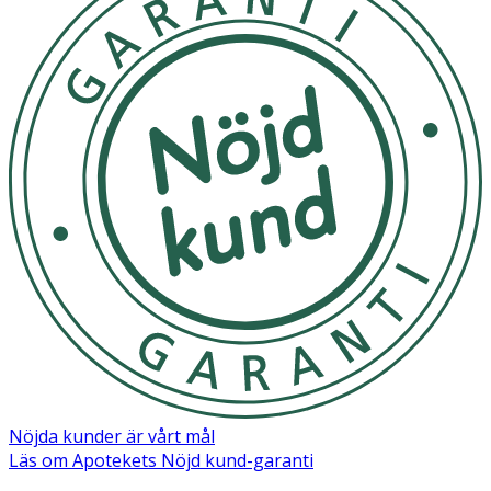
Inneh
å
ll
Aqua, Glycerin, Distearyldimonium Chloride, Petrolatum,
Isopropyl Palmitate, Cetyl Alcohol, Dimethicone, Avena
Sativa Kernel (Oat) Flour, Avena Sativa Kernel (Oat) Oil,
Avena Sativa Kernel (Oat) Extract, Butyrospermum Parkii
Butter, Caprylyl Glycol, Steareth-20, Sodium Chloride,
Tocopherol, Potassium Sorbate. [PR-0003488].
Nöjda kunder är vårt mål
Läs om Apotekets Nöjd kund-garanti