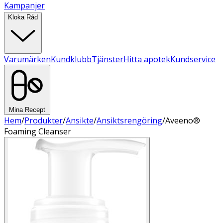
Kampanjer
Kloka Råd
Varumärken
Kundklubb
Tjänster
Hitta apotek
Kundservice
Mina Recept
Hem
/
Produkter
/
Ansikte
/
Ansiktsrengöring
/
Aveeno®
Foaming Cleanser