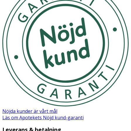
Ingredienser:
Aqua, PEG-7 Glyceryl Cocoate, Sodium Laureth Sulfate,
Glycerin, Cocamidopropyl Betaine, Sodium Benzoate,
PEG-40 Hydrogenated Castor Oil, PPG-5-Ceteth-20, Citric
Acid, Sodium Chloride, PEG-150 Pentaerythrityl
Tetrastearate, PPG-2 Hydroxyethyl Cocamide,
Polyquaternium-10, Avena Sativa (Oat) Kernel Oil,
Chrysanthemum Parthenium Flower/Leaf/Stem Juice,
Pentylene Glycol, Sodium Hydroxide, Hydrolyzed
Hyaluronic Acid, Avena Sativa (Oat) Kernel Extract,
Potassium Sorbate, Sodium Metabisulfite [PR-0006205]
Nöjda kunder är vårt mål
Läs om Apotekets Nöjd kund-garanti
Leverans & betalning