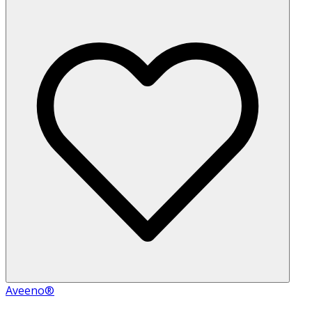
Aveeno®