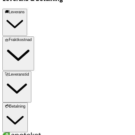
🚚Leverans
🧺Fraktkostnad
🚀Leveranstid
💳Betalning