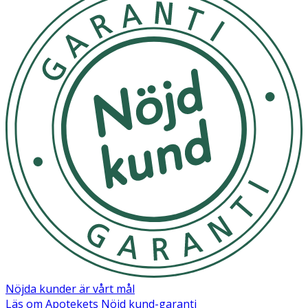
Aqua, Glycerin, Cocamidopropyl Betaine, Decyl Glucoside,
Sodium Laureth Sulfate, Citric Acid, Avena Sativa Kernel
(Oat) Extract, Avena Sativa Kernel (Oat) Flour, Glycol
Distearate, Guar Hydroxypropyltrimonium Chloride,
Coconut Acid, Sodium Lauroamphoacetate, Acrylates
Copolymer, Sodium Chloride, Disodium EDTA, Sodium
Hydroxide, Sodium Glycolate, Sodium Benzoate,
Potassium Sorbate, Parfum. [PR-017454].
Nöjda kunder är vårt mål
Läs om Apotekets Nöjd kund-garanti