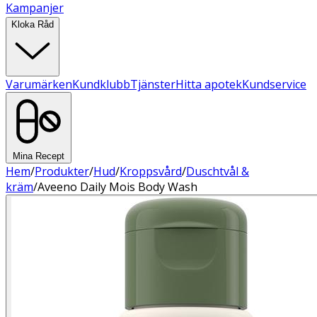
Kampanjer
Kloka Råd
Varumärken
Kundklubb
Tjänster
Hitta apotek
Kundservice
Mina Recept
Hem
/
Produkter
/
Hud
/
Kroppsvård
/
Duschtvål &
kräm
/
Aveeno Daily Mois Body Wash