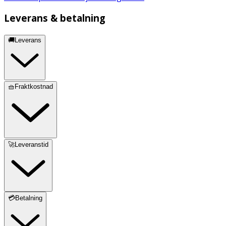
Leverans & betalning
🚚Leverans
🧺Fraktkostnad
🚀Leveranstid
💳Betalning