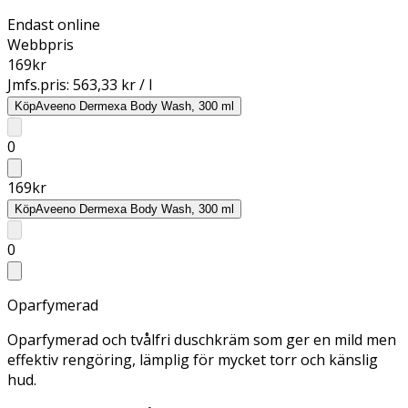
Endast online
Webbpris
169
kr
Jmfs.pris:
563,33 kr / l
Köp
Aveeno Dermexa Body Wash, 300 ml
0
169
kr
Köp
Aveeno Dermexa Body Wash, 300 ml
0
Oparfymerad
Oparfymerad och tvålfri duschkräm som ger en mild men
effektiv rengöring, lämplig för mycket torr och känslig
hud.