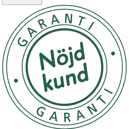
och skölj sedan av.
- Lämplig för barn (över 3 år) och vuxna.
- Förvaras i rumstemperatur.
Inneh
å
ll
Aqua, Sodium Trideceth Sulfate, Glycerin, Caprylic/Capric
Triglyceride, Sodium Lauroamphoacetate, Avena Sativa
Kernel (Oat) Flour, Laureth-2, Sodium Chloride, Citric Acid,
Avena Sativa Kernel (Oat) Extract, Ceramide 3, Panthenol,
Guar Hydroxypropyltrimonium Chloride, Xanthan Gum,
Sodium Hydroxide, Phenoxyethanol, Potassium Sorbate,
Sodium Benzoate [PR-016657].