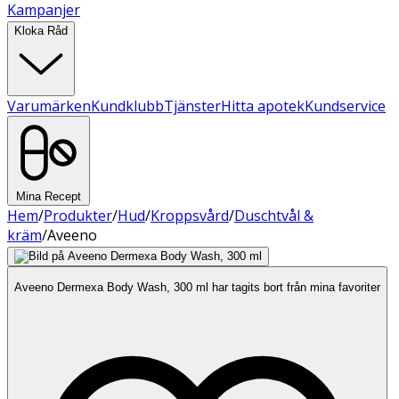
Kampanjer
Kloka Råd
Varumärken
Kundklubb
Tjänster
Hitta apotek
Kundservice
Mina Recept
Hem
/
Produkter
/
Hud
/
Kroppsvård
/
Duschtvål &
kräm
/
Aveeno
Aveeno Dermexa Body Wash, 300 ml har tagits bort från mina favoriter