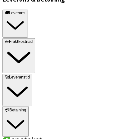
🚚Leverans
🧺Fraktkostnad
🚀Leveranstid
💳Betalning