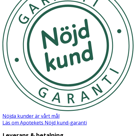
- Vuxna ska applicera sprayen på små barn. Använd inte
på barns händer. Får inte användas på barn under 3 år.
- Använd inte på sår eller irriterad hud. Sluta använda om
irritation uppstår.
- Applicera utomhus eller i väl ventilerat område.
- Förvaras oåtkomligt för barn.
Innehåll
Citronellal; Citronellol; Cineol; Limonen; Linalool. Kan
orsaka en allergisk reaktion.
Nöjda kunder är vårt mål
Läs om Apotekets Nöjd kund-garanti
Säkerhetsdatablad (PDF)
Leverans & betalning