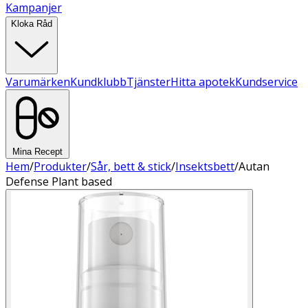
Kampanjer
Kloka Råd
Varumärken
Kundklubb
Tjänster
Hitta apotek
Kundservice
Mina Recept
Hem
/
Produkter
/
Sår, bett & stick
/
Insektsbett
/
Autan
Defense Plant based