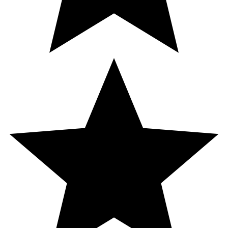
cellulosa), järn (järnfumarat), klumpförebyggande medel
(kiseldioxid, fettsyror, magnesiumsalter av fettsyror),
ytbehandlingsmedel (hydroxipropylmetylcellulosa,
glycerol), zink (zinkoxid), fuktighetsbevarande medel
(natriumkarboximetylcellulosa), vitamin D3 från lav
(kolekalciferol), vitamin B6 (pyridoxinhydroklorid), vitamin
B2 (riboflavin), jod (kaliumjodid), selen (natriumselenit),
vitamin B12 (cyanokobalamin).