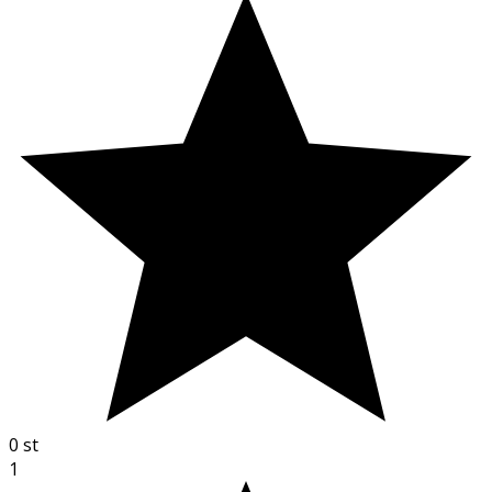
0
st
1