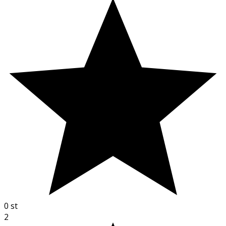
0
st
2