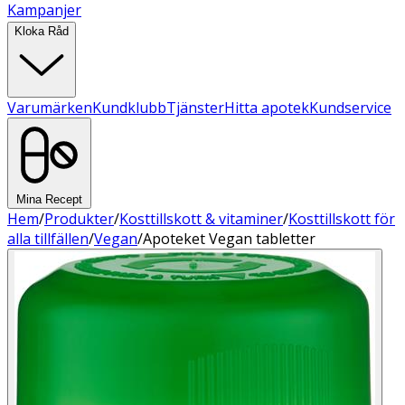
Kampanjer
Kloka Råd
Varumärken
Kundklubb
Tjänster
Hitta apotek
Kundservice
Mina Recept
Hem
/
Produkter
/
Kosttillskott & vitaminer
/
Kosttillskott för
alla tillfällen
/
Vegan
/
Apoteket Vegan tabletter