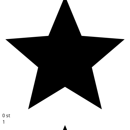
0
st
1