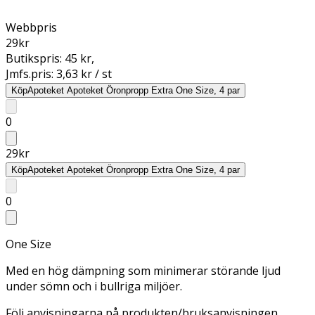
Webbpris
29
kr
Butikspris:
45 kr
,
Jmfs.pris:
3,63 kr / st
Köp
Apoteket Apoteket Öronpropp Extra One Size, 4 par
0
29
kr
Köp
Apoteket Apoteket Öronpropp Extra One Size, 4 par
0
One Size
Med en hög dämpning som minimerar störande ljud
under sömn och i bullriga miljöer.
Följ anvisningarna på produkten/bruksanvisningen