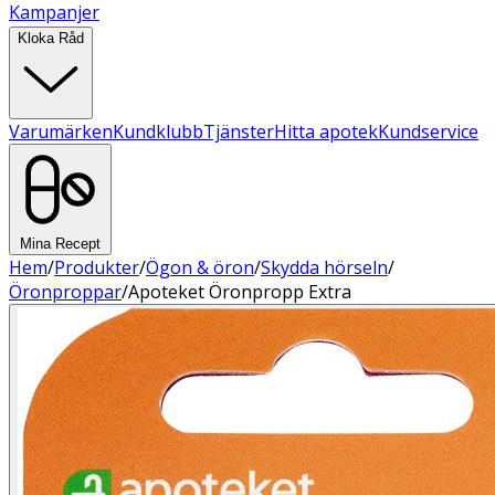
Kampanjer
Kloka Råd
Varumärken
Kundklubb
Tjänster
Hitta apotek
Kundservice
Mina Recept
Hem
/
Produkter
/
Ögon & öron
/
Skydda hörseln
/
Öronproppar
/
Apoteket Öronpropp Extra