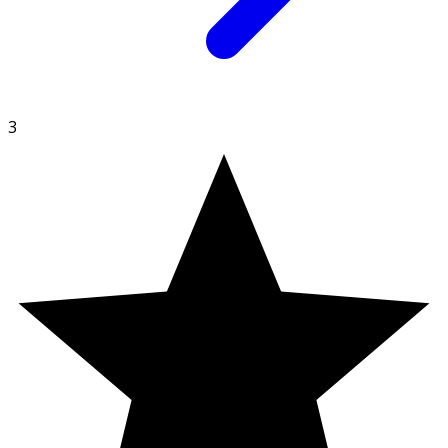
Material
Polyuretan. H: 34dB, M: 33dB, L:32dB, SNR: 35dB.
Nominell diameter 6–11 mm.
3