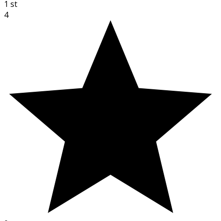
1
st
4