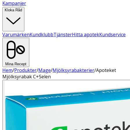
Kampanjer
Kloka Råd
Varumärken
Kundklubb
Tjänster
Hitta apotek
Kundservice
Mina Recept
Hem
/
Produkter
/
Mage
/
Mjölksyrabakterier
/
Apoteket
Mjölksyrabak C+Selen