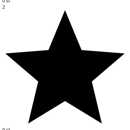
0
st
2
0
st