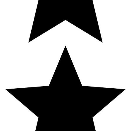
fettsyror), selenberikad jäst (Lalmin 2000).