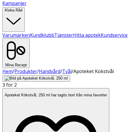
Kampanjer
Kloka Råd
Varumärken
Kundklubb
Tjänster
Hitta apotek
Kundservice
Mina Recept
Hem
/
Produkter
/
Handvård
/
Tvål
/
Apoteket Kökstvål
3 för 2
Apoteket Kökstvål, 250 ml har tagits bort från mina favoriter