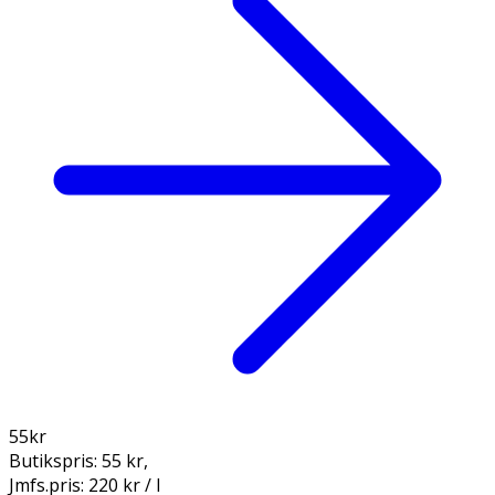
55
kr
Butikspris:
55 kr
,
Jmfs.pris:
220 kr / l