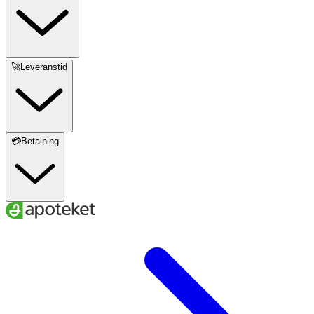
🚀Leveranstid
💳Betalning