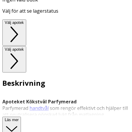
Välj för att se lagerstatus
Välj apotek
Välj apotek
Beskrivning
Apoteket Kökstvål Parfymerad
Parfymerad
handtvål
som rengör effektivt och hjälper till
att neutralisera oönskad lukt från matlagning.
Läs mer
Apoteket Kökstvål är en handtvål anpassad för