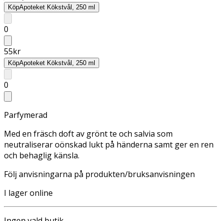
Köp
Apoteket Kökstvål, 250 ml
0
55
kr
Köp
Apoteket Kökstvål, 250 ml
0
Parfymerad
Med en fräsch doft av grönt te och salvia som
neutraliserar oönskad lukt på händerna samt ger en ren
och behaglig känsla.
Följ anvisningarna på produkten/bruksanvisningen
I lager online
Ingen vald butik