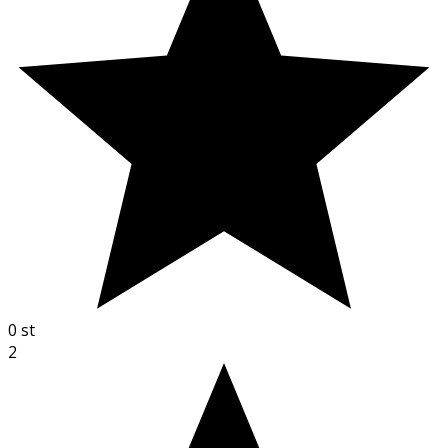
0
st
2