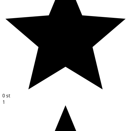
0
st
1