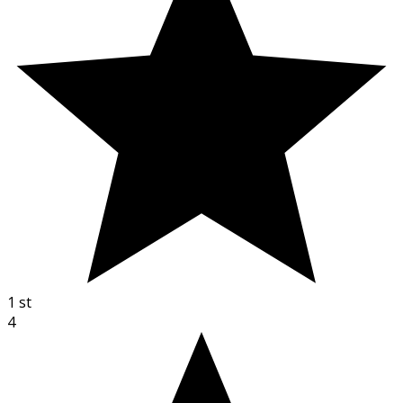
1
st
4