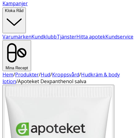
Kampanjer
Kloka Råd
Varumärken
Kundklubb
Tjänster
Hitta apotek
Kundservice
Mina Recept
Hem
/
Produkter
/
Hud
/
Kroppsvård
/
Hudkräm & body
lotion
/
Apoteket Dexpanthenol salva