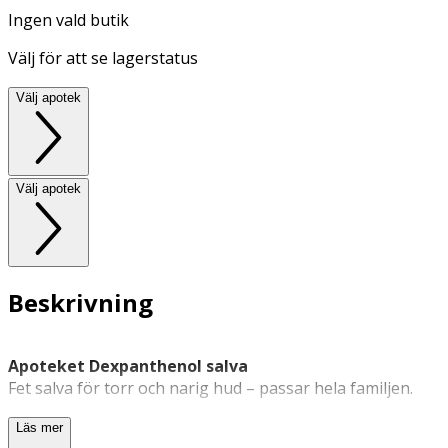
Ingen vald butik
Välj för att se lagerstatus
Välj apotek
Välj apotek
Beskrivning
Apoteket Dexpanthenol salva
Fet salva för torr och narig hud – passar hela familjen.
Apoteket Dexpanthenol salva är en fet och vårdande
Läs mer