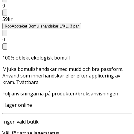
0
59
kr
Köp
Apoteket Bomullshandskar L/XL, 3 par
0
100% oblekt ekologisk bomull
Mjuka bomullshandskar med mudd och bra passform.
Använd som innerhandskar eller efter applicering av
kräm. Tvättbara.
Följ anvisningarna på produkten/bruksanvisningen
I lager online
Ingen vald butik
Välj för att se lagerstatus