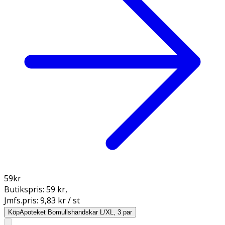
59
kr
Butikspris:
59 kr
,
Jmfs.pris:
9,83 kr / st
Köp
Apoteket Bomullshandskar L/XL, 3 par