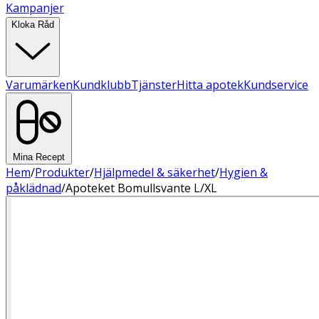
Kampanjer
Kloka Råd
Varumärken
Kundklubb
Tjänster
Hitta apotek
Kundservice
Mina Recept
Hem
/
Produkter
/
Hjälpmedel & säkerhet
/
Hygien &
påklädnad
/
Apoteket Bomullsvante L/XL