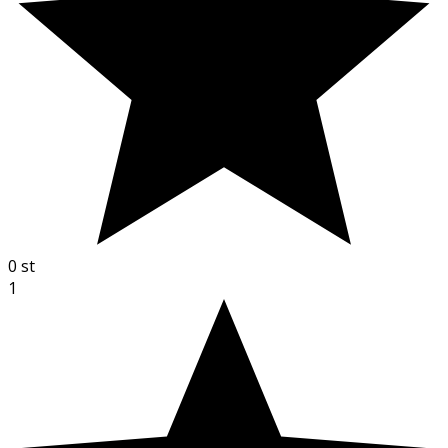
0
st
1