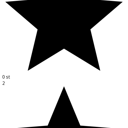
0
st
2