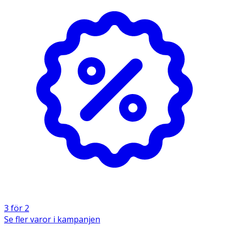
- Förvaras i rumstemperatur.
Innehåll
Aqua, Ceteareth20, Petrolatum, PEG7 Glyceryl Cocoate,
Paraffin, VP/VA Copolymer, Cera Alba, Glycerin, PVP,
Polyquaternium46, Betaine, Diatomaceous Earth,
Propanediol, Tocopherol, Phenylpropanol, Caprylyl
Glycol, Ethylhexylglycerin, Phenoxyethanol, Geranyl
Acetate, Tetramethyl Acetyloctahydronaphthalenes,
Parfum.
3 för 2
Se fler varor i kampanjen