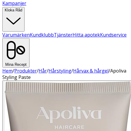
Kampanjer
Kloka Råd
Varumärken
Kundklubb
Tjänster
Hitta apotek
Kundservice
Mina Recept
Hem
/
Produkter
/
Hår
/
Hårstyling
/
Hårvax & hårgel
/
Apoliva
Styling Paste