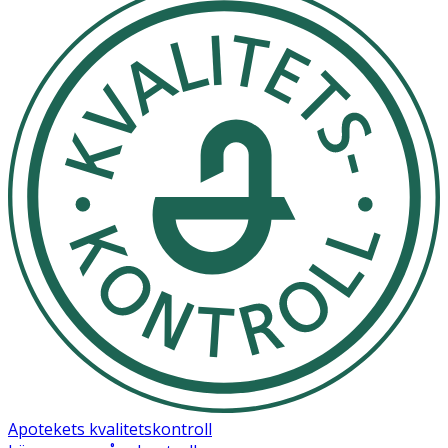
Apotekets kvalitetskontroll