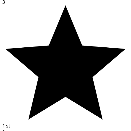
3
1
st