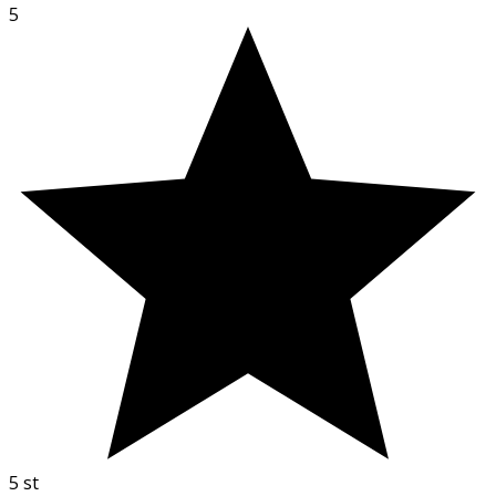
5
5
st