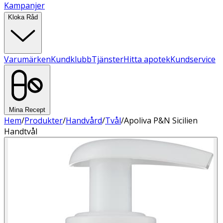
Kampanjer
Kloka Råd
Varumärken
Kundklubb
Tjänster
Hitta apotek
Kundservice
Mina Recept
Hem
/
Produkter
/
Handvård
/
Tvål
/
Apoliva P&N Sicilien
Handtvål