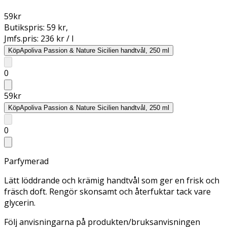
59
kr
Butikspris:
59 kr
,
Jmfs.pris:
236 kr / l
Köp
Apoliva Passion & Nature Sicilien handtvål, 250 ml
0
59
kr
Köp
Apoliva Passion & Nature Sicilien handtvål, 250 ml
0
Parfymerad
Lätt löddrande och krämig handtvål som ger en frisk och
fräsch doft. Rengör skonsamt och återfuktar tack vare
glycerin.
Följ anvisningarna på produkten/bruksanvisningen