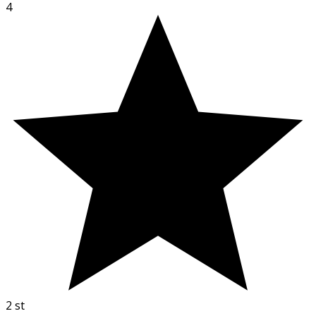
4
2
st