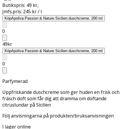
Butikspris:
49 kr
,
Jmfs.pris:
245 kr / l
Köp
Apoliva Passion & Nature Sicilien duschcreme, 200 ml
0
49
kr
Köp
Apoliva Passion & Nature Sicilien duschcreme, 200 ml
0
Parfymerad
Uppfriskande duschcreme som ger huden en frisk och
fräsch doft som får dig att dramma om doftande
citruslundar på Sicilien
Följ anvisningarna på produkten/bruksanvisningen
I lager online