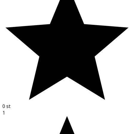
0
st
1