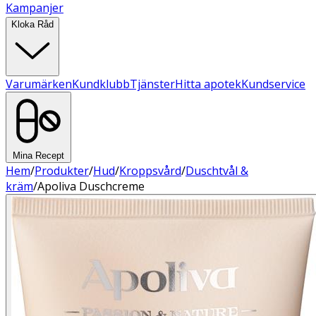
Kampanjer
Kloka Råd
Varumärken
Kundklubb
Tjänster
Hitta apotek
Kundservice
Mina Recept
Hem
/
Produkter
/
Hud
/
Kroppsvård
/
Duschtvål &
kräm
/
Apoliva Duschcreme