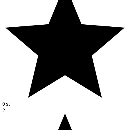
0
st
2