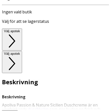
Ingen vald butik
Välj för att se lagerstatus
Välj apotek
Välj apotek
Beskrivning
Beskrivning
Apoliva Passion & Nature Sicilien Duschcreme är en
uppfriskande
duschkräm
som ger huden en frisk och