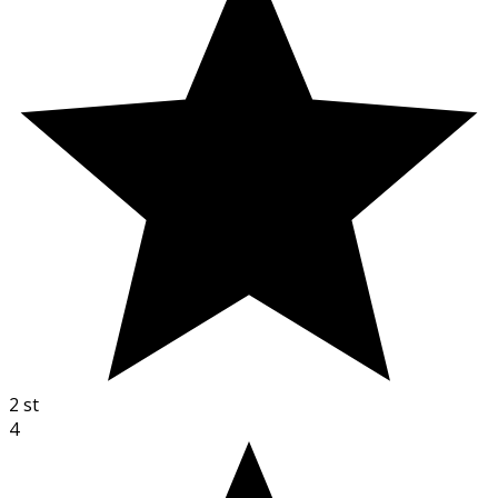
2
st
4