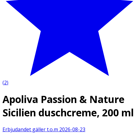
(
2
)
Apoliva Passion & Nature
Sicilien duschcreme, 200 ml
Erbjudandet gäller t.o.m
2026-08-23