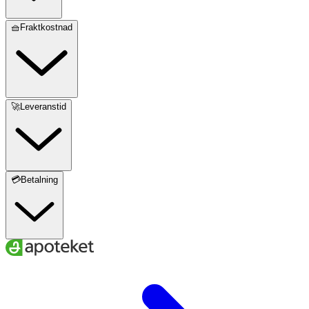
🧺Fraktkostnad
🚀Leveranstid
💳Betalning