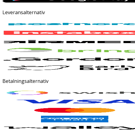
Leveransalternativ
Betalningsalternativ