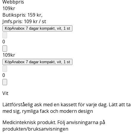
Webbpris
109
kr
Butikspris:
159 kr
,
Jmfs.pris:
109 kr / st
Köp
Anabox 7 dagar kompakt, vit, 1 st
0
109
kr
Köp
Anabox 7 dagar kompakt, vit, 1 st
0
Vit
Lättförståelig ask med en kassett för varje dag. Lätt att ta
med sig, rymliga fack och modern design
Medicinteknisk produkt. Följ anvisningarna på
produkten/bruksanvisningen