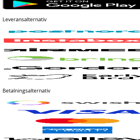
Leveransalternativ
Betalningsalternativ