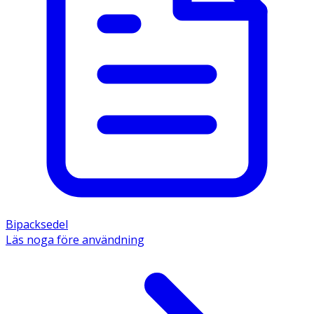
Bipacksedel
Läs noga före användning