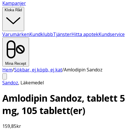
Kampanjer
Kloka Råd
Varumärken
Kundklubb
Tjänster
Hitta apotek
Kundservice
Mina Recept
Hem
/
Sökbar, ej köpb, ej kat
/
Amlodipin Sandoz
Sandoz
,
Läkemedel
Amlodipin Sandoz, tablett 5
mg, 105 tablett(er)
159,85
kr