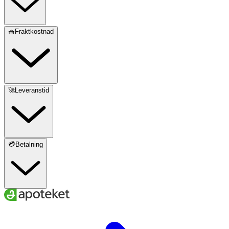
🧺Fraktkostnad
🚀Leveranstid
💳Betalning