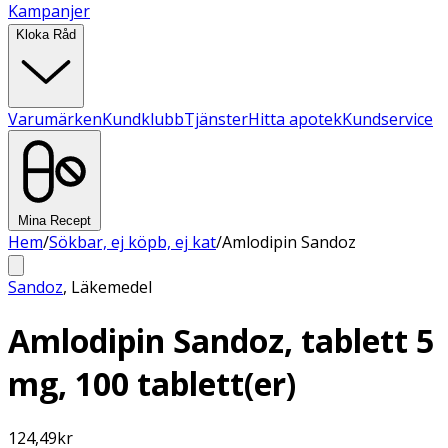
Kampanjer
Kloka Råd
Varumärken
Kundklubb
Tjänster
Hitta apotek
Kundservice
Mina Recept
Hem
/
Sökbar, ej köpb, ej kat
/
Amlodipin Sandoz
Sandoz
,
Läkemedel
Amlodipin Sandoz, tablett 5
mg, 100 tablett(er)
124,49
kr