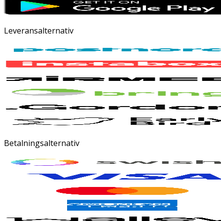
Leveransalternativ
Betalningsalternativ