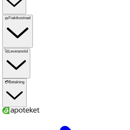
🧺Fraktkostnad
🚀Leveranstid
💳Betalning