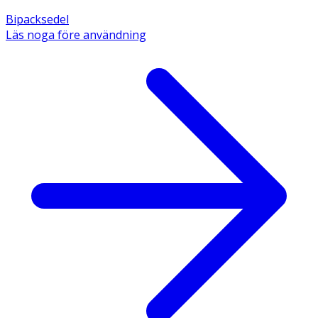
Bipacksedel
Läs noga före användning