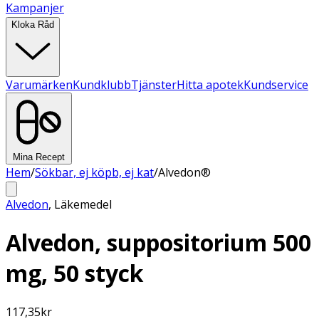
Kampanjer
Kloka Råd
Varumärken
Kundklubb
Tjänster
Hitta apotek
Kundservice
Mina Recept
Hem
/
Sökbar, ej köpb, ej kat
/
Alvedon®
Alvedon
,
Läkemedel
Alvedon, suppositorium 500
mg, 50 styck
117,35
kr