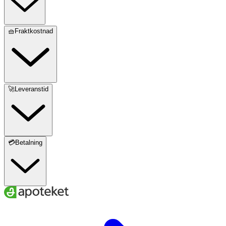
🧺Fraktkostnad
🚀Leveranstid
💳Betalning