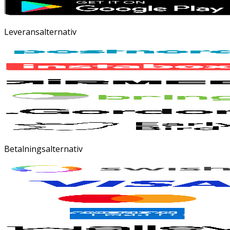
Leveransalternativ
Betalningsalternativ