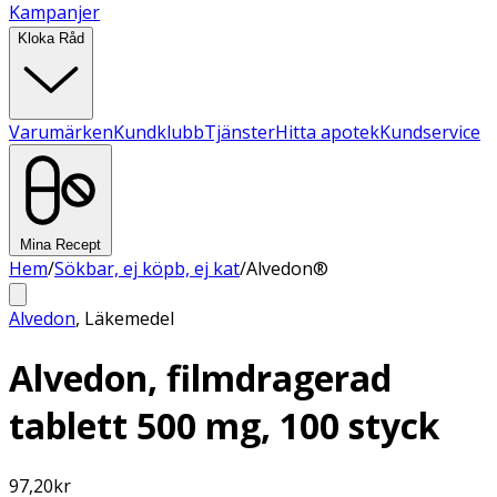
Kampanjer
Kloka Råd
Varumärken
Kundklubb
Tjänster
Hitta apotek
Kundservice
Mina Recept
Hem
/
Sökbar, ej köpb, ej kat
/
Alvedon®
Alvedon
,
Läkemedel
Alvedon, filmdragerad
tablett 500 mg, 100 styck
97,20
kr