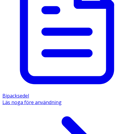
Bipacksedel
Läs noga före användning