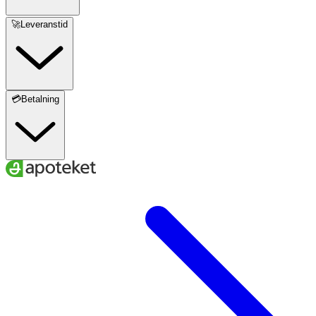
🚀Leveranstid
💳Betalning