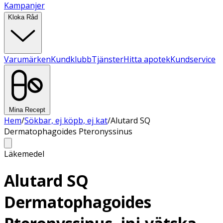
Kampanjer
Kloka Råd
Varumärken
Kundklubb
Tjänster
Hitta apotek
Kundservice
Mina Recept
Hem
/
Sökbar, ej köpb, ej kat
/
Alutard SQ
Dermatophagoides Pteronyssinus
Läkemedel
Alutard SQ
Dermatophagoides