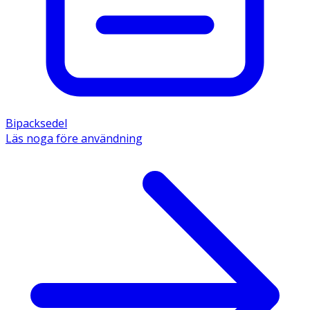
Bipacksedel
Läs noga före användning