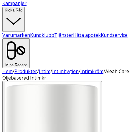
Kampanjer
Kloka Råd
Varumärken
Kundklubb
Tjänster
Hitta apotek
Kundservice
Mina Recept
Hem
/
Produkter
/
Intim
/
Intimhygien
/
Intimkräm
/
Aleah Care
Oljebaserad Intimkr