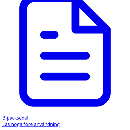
Bipacksedel
Läs noga före användning