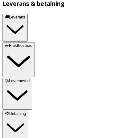
Leverans & betalning
🚚Leverans
🧺Fraktkostnad
🚀Leveranstid
💳Betalning