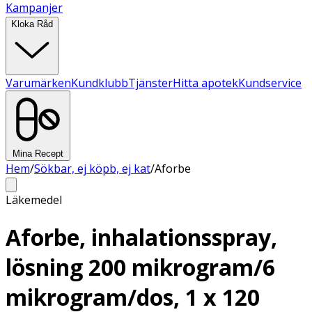
Kampanjer
Kloka Råd
Varumärken
Kundklubb
Tjänster
Hitta apotek
Kundservice
Mina Recept
Hem
/
Sökbar, ej köpb, ej kat
/
Aforbe
Läkemedel
Aforbe, inhalationsspray,
lösning 200 mikrogram/6
mikrogram/dos, 1 x 120