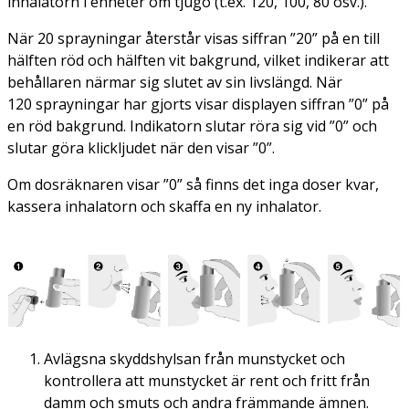
inhalatorn i enheter om tjugo (t.ex. 120, 100, 80 osv.).
När 20 sprayningar återstår visas siffran ”20” på en till
hälften röd och hälften vit bakgrund, vilket indikerar att
behållaren närmar sig slutet av sin livslängd. När
120 sprayningar har gjorts visar displayen siffran ”0” på
en röd bakgrund. Indikatorn slutar röra sig vid ”0” och
slutar göra klickljudet när den visar ”0”.
Om dosräknaren visar ”0” så finns det inga doser kvar,
kassera inhalatorn och skaffa en ny inhalator.
Avlägsna skyddshylsan från munstycket och
kontrollera att munstycket är rent och fritt från
damm och smuts och andra främmande ämnen.