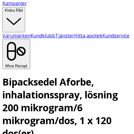
Kampanjer
Kloka Råd
Varumärken
Kundklubb
Tjänster
Hitta apotek
Kundservice
Mina Recept
Bipacksedel Aforbe,
inhalationsspray, lösning
200 mikrogram/6
mikrogram/dos, 1 x 120
dos(er)