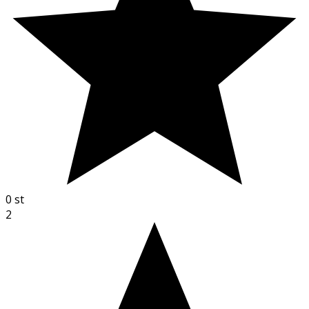
0
st
2