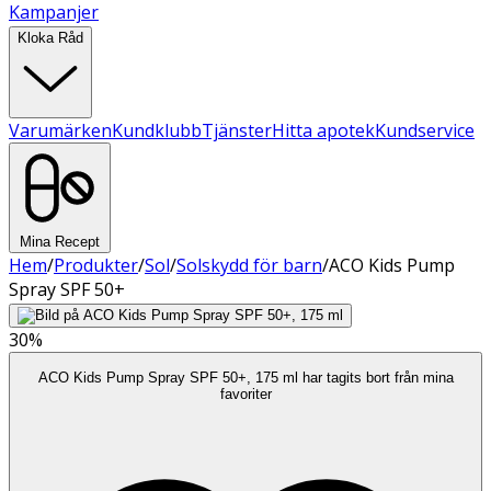
Kampanjer
Kloka Råd
Varumärken
Kundklubb
Tjänster
Hitta apotek
Kundservice
Mina Recept
Hem
/
Produkter
/
Sol
/
Solskydd för barn
/
ACO Kids Pump
Spray SPF 50+
30%
ACO Kids Pump Spray SPF 50+, 175 ml har tagits bort från mina
favoriter