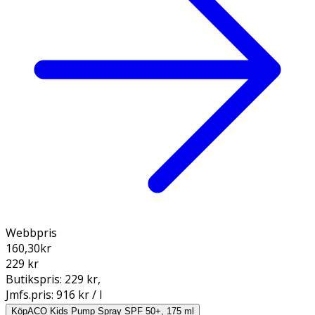
Webbpris
160,30
kr
229 kr
Butikspris:
229 kr
,
Jmfs.pris:
916 kr / l
Köp
ACO Kids Pump Spray SPF 50+, 175 ml