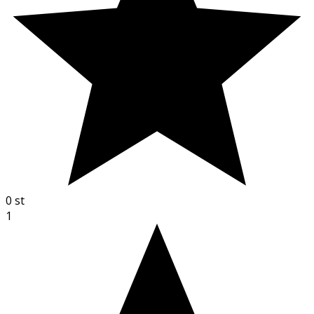
0
st
1