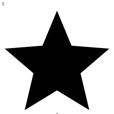
hälsorisk.
5
Viktigt att veta
Tänk på att bebisar och småbarn inte ska utsättas för
direkt solljus och i första hand skyddas med kläder, hatt,
parasoll och liknande. För de områden som inte går att
täcka med kläder eller skyddas på annat sätt kan ACO
Kids solskydd användas från
3 månaders ålder.
Förvaring
Förvaras i normal rumstemperatur utom räckhåll för
barn.
Innehåll
Aqua, C12-15 Alkyl Benzoate, Methylene Bis-
Benzotriazolyl Tetramethylbutylphenol (nano),