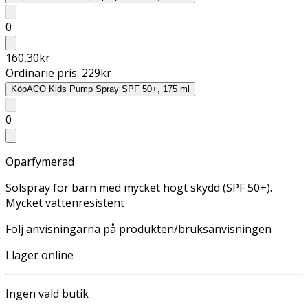
0
160,30
kr
Ordinarie pris:
229
kr
Köp
ACO Kids Pump Spray SPF 50+, 175 ml
0
Oparfymerad
Solspray för barn med mycket högt skydd (SPF 50+).
Mycket vattenresistent
Följ anvisningarna på produkten/bruksanvisningen
I lager online
Ingen vald butik