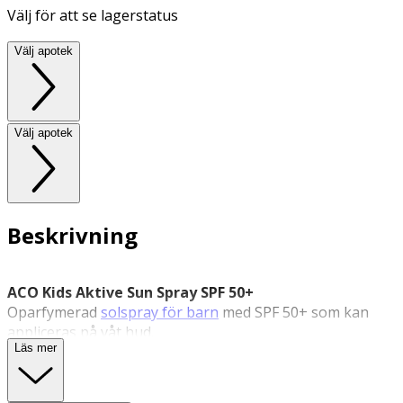
Välj för att se lagerstatus
Välj apotek
Välj apotek
Beskrivning
ACO Kids Aktive Sun Spray SPF 50+
Oparfymerad
solspray för barn
med SPF 50+ som kan
appliceras på våt hud.
Läs mer
Kids Aktive Sun Spray SPF 50+ från ACO är en solspray
särskilt utvecklad för barn. Den ger omedelbart