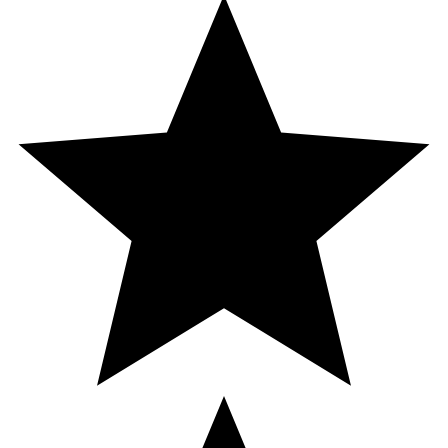
Ethylhexyl Salicylate, Bis-Ethylhexyloxyphenol
Methoxyphenyl Triazine, Diethylamino Hydroxybenzoyl
Hexyl Benzoate, Ethylhexyl Triazone, Glycerin,
Propanediol, Diglycerin, Canola Oil, Myristyl Myristate,
Potassium Cetyl Phosphate, VP/Eicosene Copolymer, 1,2-
Hexanediol, Decyl Glucoside, Tocopheryl Acetate,
Polyglycerin-3, Xanthan Gum, Carbomer, Citric Acid,
Propylene Glycol, Sodium Hydroxide, Potassium Sorbate.
Avancerade bredspektrum och fotostabila UV-filter.