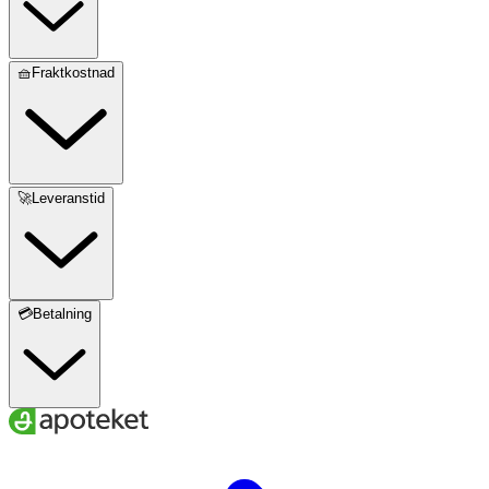
🧺Fraktkostnad
🚀Leveranstid
💳Betalning