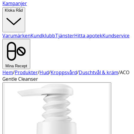
Kampanjer
Kloka Råd
Varumärken
Kundklubb
Tjänster
Hitta apotek
Kundservice
Mina Recept
Hem
/
Produkter
/
Hud
/
Kroppsvård
/
Duschtvål & kräm
/
ACO
Gentle Cleanser