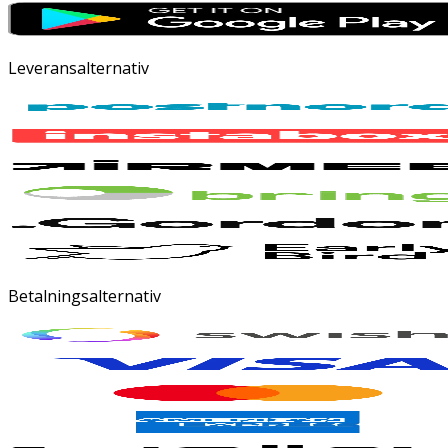
Leveransalternativ
Betalningsalternativ