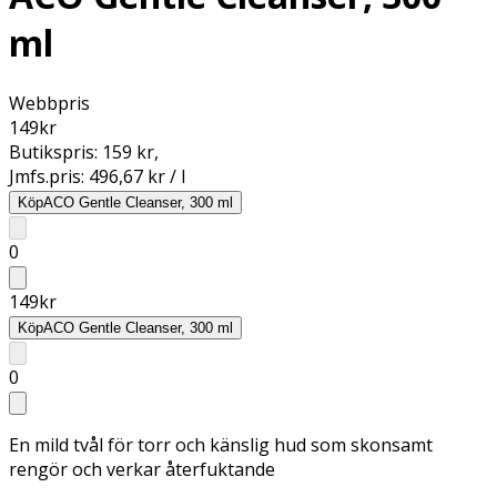
ml
Webbpris
149
kr
Butikspris:
159 kr
,
Jmfs.pris:
496,67 kr / l
Köp
ACO Gentle Cleanser, 300 ml
0
149
kr
Köp
ACO Gentle Cleanser, 300 ml
0
En mild tvål för torr och känslig hud som skonsamt
rengör och verkar återfuktande