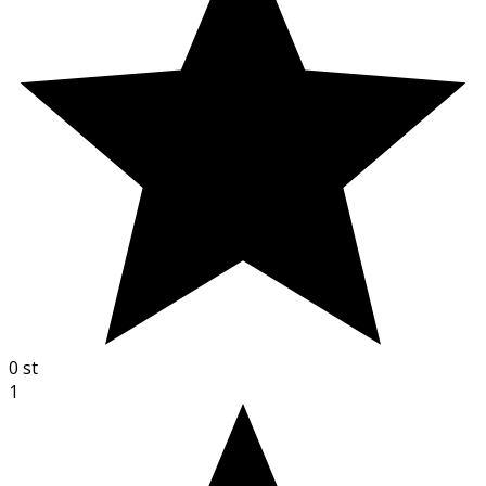
0
st
1