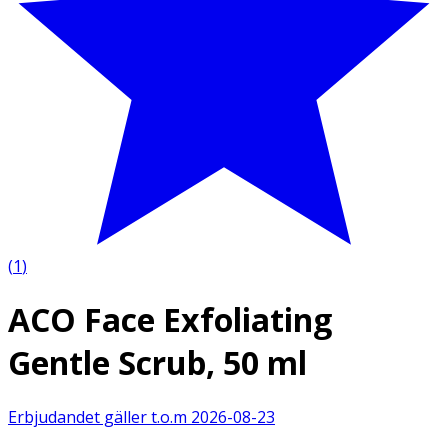
(
1
)
ACO Face Exfoliating
Gentle Scrub, 50 ml
Erbjudandet gäller t.o.m
2026-08-23