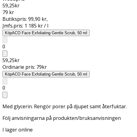
59,25
kr
79 kr
Butikspris:
99,90 kr
,
Jmfs.pris:
1 185 kr / l
Köp
ACO Face Exfoliating Gentle Scrub, 50 ml
0
59,25
kr
Ordinarie pris:
79
kr
Köp
ACO Face Exfoliating Gentle Scrub, 50 ml
0
Med glycerin. Rengör porer på djupet samt återfuktar.
Följ anvisningarna på produkten/bruksanvisningen
I lager online