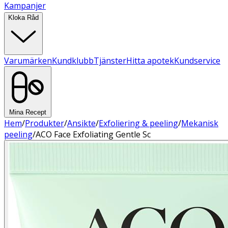
Kampanjer
Kloka Råd
Varumärken
Kundklubb
Tjänster
Hitta apotek
Kundservice
Mina Recept
Hem
/
Produkter
/
Ansikte
/
Exfoliering & peeling
/
Mekanisk
peeling
/
ACO Face Exfoliating Gentle Sc