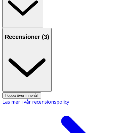
- Passar alla hudtyper, speciellt dig med torr hud.
- Oparfymerad.
Innehåll
Recensioner (
3
)
Glycine Soja Oil, Laureth-4, MIPA-Laureth Sulfate,
Propylene Glycol, Helianthus Annuus Seed Oil, Panthenol,
Aqua, Tocopheryl Acetate, Bis-Ethylhexyl
Hydroxydimethoxy Benzylmalonate, Tocopherol, Lactic
Acid, Citric Acid.
Hoppa över innehåll
Läs mer i vår recensionspolicy