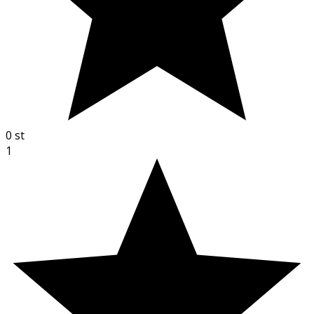
0
st
1