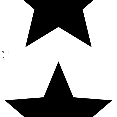
3
st
4