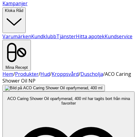
Kampanjer
Kloka Råd
Varumärken
Kundklubb
Tjänster
Hitta apotek
Kundservice
Mina Recept
Hem
/
Produkter
/
Hud
/
Kroppsvård
/
Duscholja
/
ACO Caring
Shower Oil NP
ACO Caring Shower Oil oparfymerad, 400 ml har tagits bort från mina
favoriter