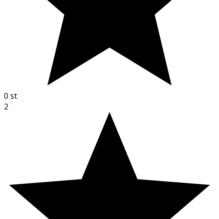
0
st
2