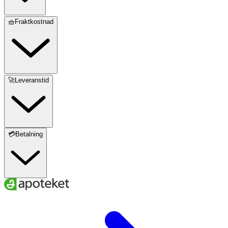
🧺Fraktkostnad
🚀Leveranstid
💳Betalning