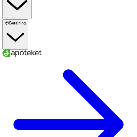
💳Betalning