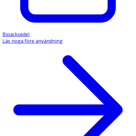
Bipacksedel
Läs noga före användning