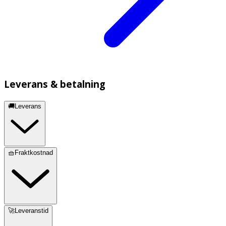
Leverans & betalning
🚚Leverans
🧺Fraktkostnad
🚀Leveranstid