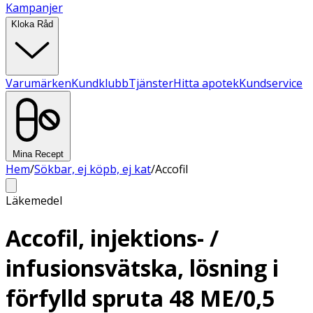
Kampanjer
Kloka Råd
Varumärken
Kundklubb
Tjänster
Hitta apotek
Kundservice
Mina Recept
Hem
/
Sökbar, ej köpb, ej kat
/
Accofil
Läkemedel
Accofil, injektions- /
infusionsvätska, lösning i
förfylld spruta 48 ME/0,5