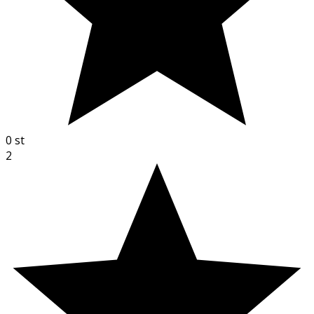
0
st
2