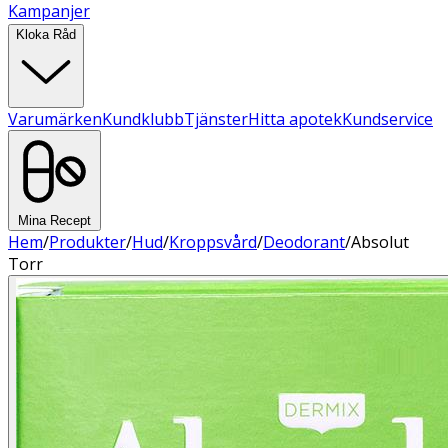
Kampanjer
Kloka Råd
Varumärken
Kundklubb
Tjänster
Hitta apotek
Kundservice
Mina Recept
Hem
/
Produkter
/
Hud
/
Kroppsvård
/
Deodorant
/
Absolut
Torr