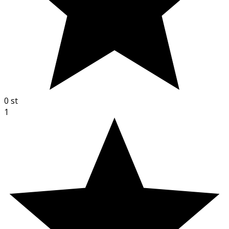
0
st
1