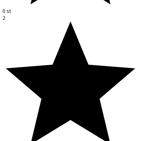
0
st
2