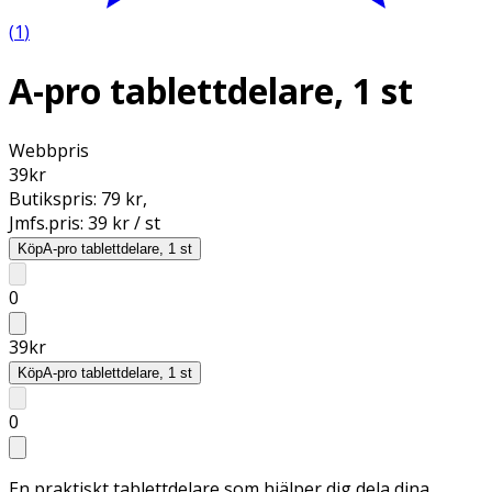
(
1
)
A-pro tablettdelare, 1 st
Webbpris
39
kr
Butikspris:
79 kr
,
Jmfs.pris:
39 kr / st
Köp
A-pro tablettdelare, 1 st
0
39
kr
Köp
A-pro tablettdelare, 1 st
0
En praktiskt tablettdelare som hjälper dig dela dina