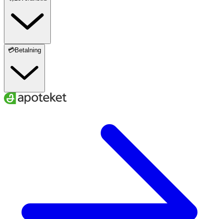
💳Betalning