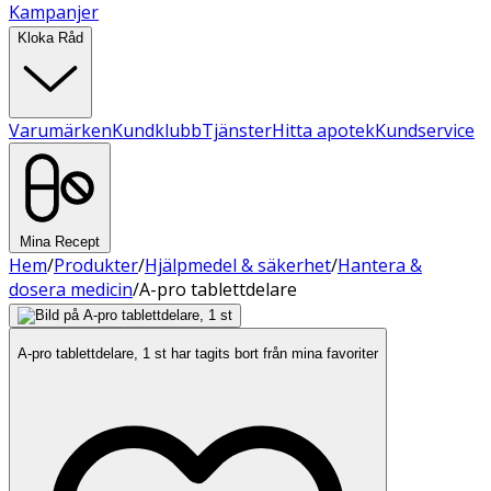
Kampanjer
Kloka Råd
Varumärken
Kundklubb
Tjänster
Hitta apotek
Kundservice
Mina Recept
Hem
/
Produkter
/
Hjälpmedel & säkerhet
/
Hantera &
dosera medicin
/
A-pro tablettdelare
A-pro tablettdelare, 1 st har tagits bort från mina favoriter