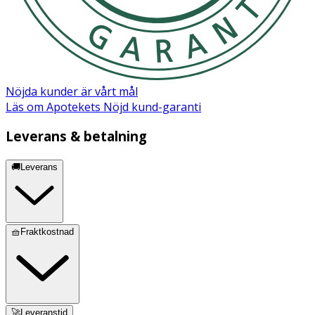
Nöjda kunder är vårt mål
Läs om Apotekets Nöjd kund-garanti
Leverans & betalning
🚚Leverans
🧺Fraktkostnad
🚀Leveranstid