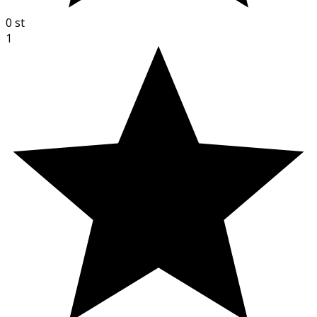
0
st
1