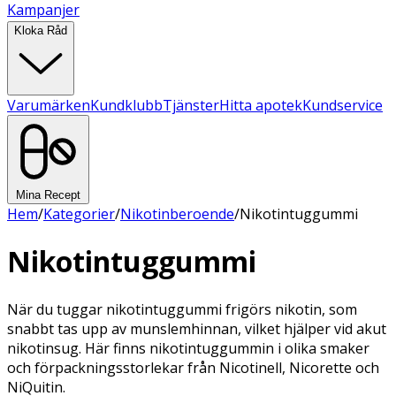
Kampanjer
Kloka Råd
Varumärken
Kundklubb
Tjänster
Hitta apotek
Kundservice
Mina Recept
Hem
/
Kategorier
/
Nikotinberoende
/
Nikotintuggummi
Nikotintuggummi
När du tuggar nikotintuggummi frigörs nikotin, som
snabbt tas upp av munslemhinnan, vilket hjälper vid akut
nikotinsug. Här finns nikotintuggummin i olika smaker
och förpackningsstorlekar från Nicotinell, Nicorette och
NiQuitin.