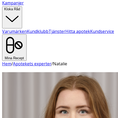
Kampanjer
Kloka Råd
Varumärken
Kundklubb
Tjänster
Hitta apotek
Kundservice
Mina Recept
Hem
/
Apotekets experter
/
Natalie