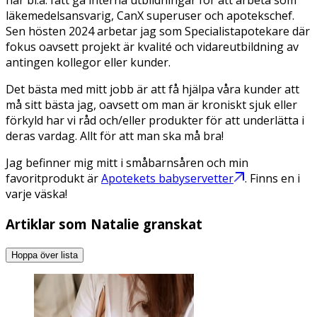
har bl.a. fått gå interna utbildningar för att arbeta som
läkemedelsansvarig, CanX superuser och apotekschef.
Sen hösten 2024 arbetar jag som Specialistapotekare där
fokus oavsett projekt är kvalité och vidareutbildning av
antingen kollegor eller kunder.
Det bästa med mitt jobb är att få hjälpa våra kunder att
må sitt bästa jag, oavsett om man är kroniskt sjuk eller
förkyld har vi råd och/eller produkter för att underlätta i
deras vardag. Allt för att man ska må bra!
Jag befinner mig mitt i småbarnsåren och min
favoritprodukt är
Apotekets babyservetter
. Finns en i
varje väska!
Artiklar som Natalie granskat
Hoppa över lista