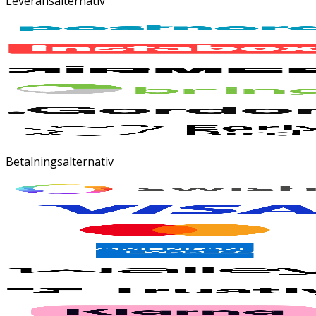
Leveransalternativ
Betalningsalternativ