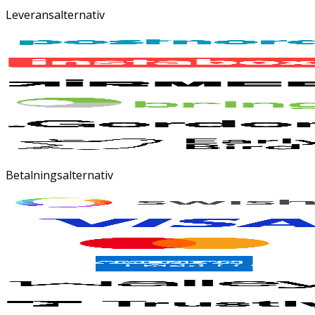
Leveransalternativ
Betalningsalternativ