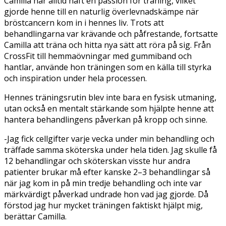
Camilla har alltid haft en passion för träning, vilket
gjorde henne till en naturlig överlevnadskämpe när
bröstcancern kom in i hennes liv. Trots att
behandlingarna var krävande och påfrestande, fortsatte
Camilla att träna och hitta nya sätt att röra på sig. Från
CrossFit till hemmaövningar med gummiband och
hantlar, använde hon träningen som en källa till styrka
och inspiration under hela processen.
Hennes träningsrutin blev inte bara en fysisk utmaning,
utan också en mentalt stärkande som hjälpte henne att
hantera behandlingens påverkan på kropp och sinne.
-Jag fick cellgifter varje vecka under min behandling och
träffade samma sköterska under hela tiden. Jag skulle få
12 behandlingar och sköterskan visste hur andra
patienter brukar må efter kanske 2–3 behandlingar så
när jag kom in på min tredje behandling och inte var
märkvärdigt påverkad undrade hon vad jag gjorde. Då
förstod jag hur mycket träningen faktiskt hjälpt mig,
berättar Camilla.