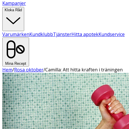
Kampanjer
Kloka Råd
Varumärken
Kundklubb
Tjänster
Hitta apotek
Kundservice
Mina Recept
Hem
/
Rosa oktober
/
Camilla: Att hitta kraften i träningen