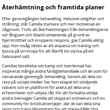
Återhämtning och framtida planer
Efter genomgången behandling, inklusive cellgifter och
strålning, står Camilla starkare och mer motiverad än
någonsin. Trots att återhämtningen från behandlingarna
var långsam och ibland utmanande på grund av
hjärntrötthet och kroppens respons, gav Camilla aldrig
upp. Hon insåg vikten av att anpassa sin träning och
lyssna på sin kropp för att återfå sin styrka på ett
hälsosamt sätt.
Camillas berättelse om kamp och överlevnad har
inspirerat många andra färdigbehandlade och de som för
närvarande genomgår behandling. Genom att dela sin
resa på sociala medier har hon skapat ett stödjande
nätverk och en plattform för andra att dela sina
erfarenheter och utbyta råd. För att fortsätta stödja
andra överväger Camilla att skapa en onlinekurs och en
community för bröstcancertjejer, där de kan dela sina
resor och träna tillsammans för att stärka både sina