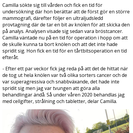
Camilla sökte sig till vården och fick en tid för
undersökning där hon berättar att de först gör en större
mammografi, därefter följer en ultraljudsledd
provtagning där de tar en bit av knölen för att skicka den
på analys. Analysen visade sig sedan vara bröstcancer.
Camilla väntade nu på en tid för operation i hopp om att
de skulle kunna ta bort knölen och att det inte hade
spridit sig. Hon fick en tid för en tårtbitsoperation en tid
efteråt.
- Efter ett par veckor fick jag reda på att det de hittat när
de tog ut hela knölen var två olika sorters cancer och de
var superagressiva och snabbväxande, det hade inte
spridit sig men jag var tvungen att göra alla
behandlingar ändå. Så under våren 2020 behandlas jag
med cellgifter, strålning och tabletter, delar Camilla.