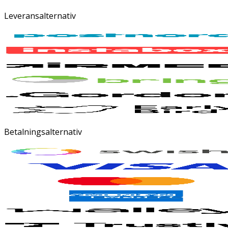
Leveransalternativ
Betalningsalternativ