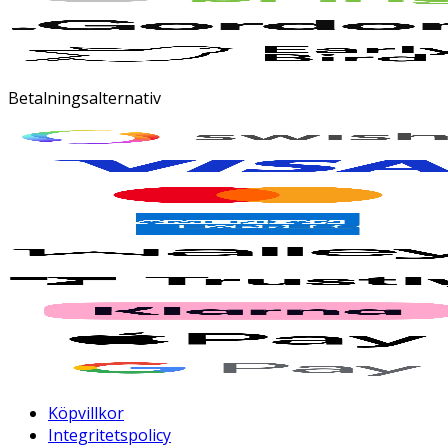
Betalningsalternativ
Köpvillkor
Integritetspolicy