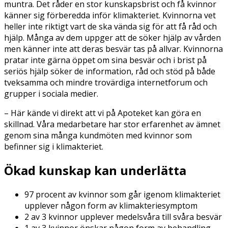
muntra. Det råder en stor kunskapsbrist och få kvinnor
känner sig förberedda inför klimakteriet. Kvinnorna vet
heller inte riktigt vart de ska vända sig för att få råd och
hjälp. Många av dem uppger att de söker hjälp av vården
men känner inte att deras besvär tas på allvar. Kvinnorna
pratar inte gärna öppet om sina besvär och i brist på
seriös hjälp söker de information, råd och stöd på både
tveksamma och mindre trovärdiga internetforum och
grupper i sociala medier.
– Här kände vi direkt att vi på Apoteket kan göra en
skillnad. Våra medarbetare har stor erfarenhet av ämnet
genom sina många kundmöten med kvinnor som
befinner sig i klimakteriet.
Ökad kunskap kan underlätta
97 procent av kvinnor som går igenom klimakteriet
upplever någon form av klimakteriesymptom
2 av 3 kvinnor upplever medelsvåra till svåra besvär