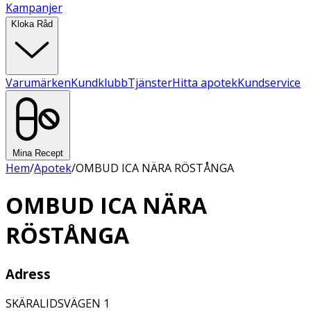
Kampanjer
Kloka Råd
Varumärken
Kundklubb
Tjänster
Hitta apotek
Kundservice
Mina Recept
Hem
/
Apotek
/
OMBUD ICA NÄRA RÖSTÅNGA
OMBUD ICA NÄRA
RÖSTÅNGA
Adress
SKÄRALIDSVÄGEN 1