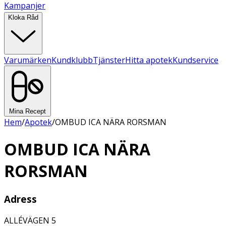
Kampanjer
Kloka Råd
Varumärken
Kundklubb
Tjänster
Hitta apotek
Kundservice
Mina Recept
Hem
/
Apotek
/
OMBUD ICA NÄRA RORSMAN
OMBUD ICA NÄRA
RORSMAN
Adress
ALLÉVÄGEN 5