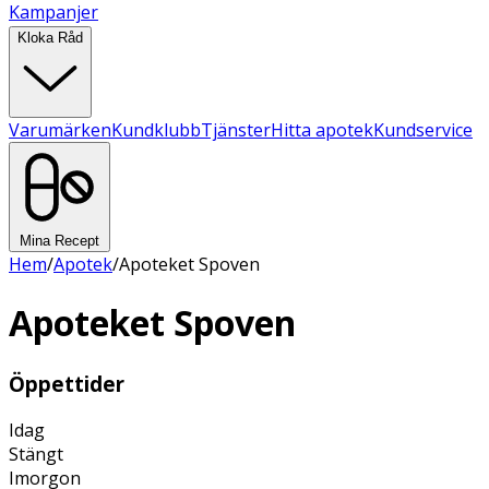
Kampanjer
Kloka Råd
Varumärken
Kundklubb
Tjänster
Hitta apotek
Kundservice
Mina Recept
Hem
/
Apotek
/
Apoteket Spoven
Apoteket Spoven
Öppettider
Idag
Stängt
Imorgon