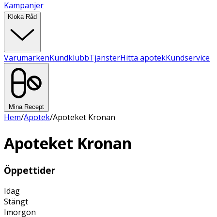
Kampanjer
Kloka Råd
Varumärken
Kundklubb
Tjänster
Hitta apotek
Kundservice
Mina Recept
Hem
/
Apotek
/
Apoteket Kronan
Apoteket Kronan
Öppettider
Idag
Stängt
Imorgon