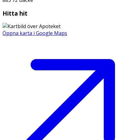
883 72
Backe
Hitta hit
Öppna karta i Google Maps