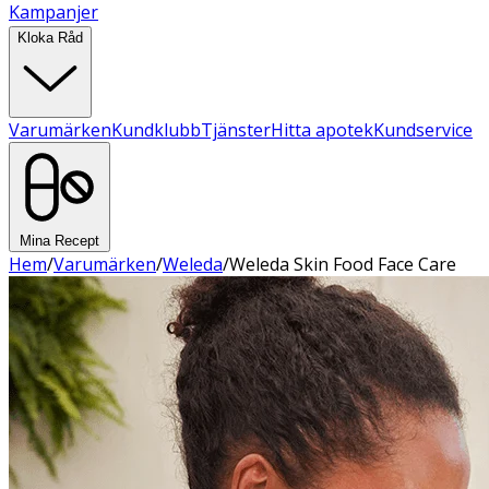
Kampanjer
Kloka Råd
Varumärken
Kundklubb
Tjänster
Hitta apotek
Kundservice
Mina Recept
Hem
/
Varumärken
/
Weleda
/
Weleda Skin Food Face Care