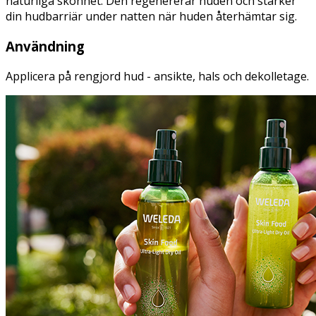
naturliga skönhet. Den regenererar huden och stärker
din hudbarriär under natten när huden återhämtar sig.
Användning
Applicera på rengjord hud - ansikte, hals och dekolletage.