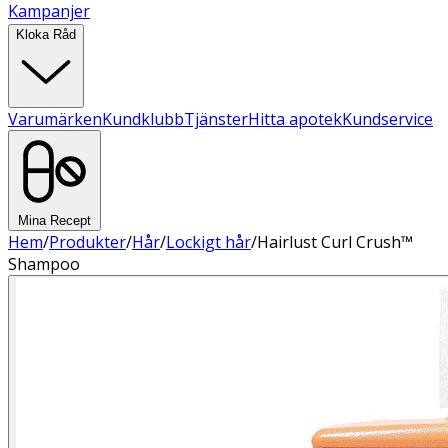
Kampanjer
Kloka Råd
Varumärken
Kundklubb
Tjänster
Hitta apotek
Kundservice
Mina Recept
Hem
/
Produkter
/
Hår
/
Lockigt hår
/
Hairlust Curl Crush™
Shampoo