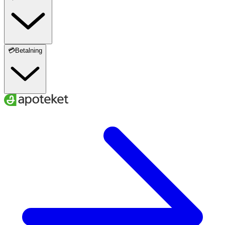
💳Betalning