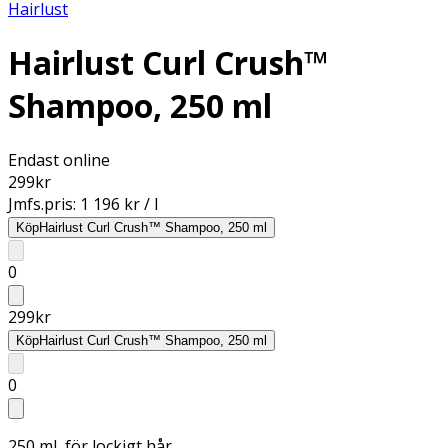
Hairlust
Hairlust Curl Crush™
Shampoo, 250 ml
Endast online
299
kr
Jmfs.pris:
1 196 kr / l
Köp
Hairlust Curl Crush™ Shampoo, 250 ml
0
299
kr
Köp
Hairlust Curl Crush™ Shampoo, 250 ml
0
250 ml, för lockigt hår