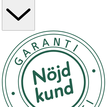
kraftfull kombination av veganska mikroproteiner från
ris, närande bambuextrakt och en fuktgivande blandning
av ekologiska extrakt från aloe vera, ingefära och açaí.
Denna vårdande sammansättning får detta schampo för
lockigt hår att arbetar på djupet för att återuppbygga,
återfukta och tämja torra, frissiga lockar – och lämnar
håret mjukt, glansigt och fullt av spänst och liv.
Masseras in i vått hår och skölj ur. Upprepa vid behov för
att aktivera skumprocessen. Följ upp med Curl Crush™
Conditioner och låt verka i 2–3 minuter. Skölj noggrant.
Förvara på en sval plats, skyddad från direkt solljus. Håll
flaskan väl tillsluten när den inte används.
OK för gravida och ammande:
Ja
Ingredienser:
Aqua, Lauryl Glucoside, Aloe Barbadensis Leaf Juice*,