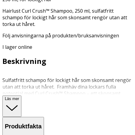
Hairlust Curl Crush™ Shampoo, 250 ml, sulfatfritt
schampo för lockigt hår som skonsamt rengör utan att
torka ut håret.
Följ anvisningarna på produkten/bruksanvisningen
I lager online
Beskrivning
Sulfatfritt schampo för lockigt hår som skonsamt rengör
utan att torka ut håret. Framhäv dina lockars fulla
potential med Curl Crush™ Shampoo – ett skonsamt,
Läs mer
sulfatfritt schampo för lockigt hår som effektivt rengör
utan att torka ut eller avlägsna hårets naturliga oljor.
Denna formula är särskilt utvecklad för vågigt, lockigt
och texturerat hår och tar varsamt bort produktrester
Produktfakta
och uppbyggnader, samtidigt som den tillför lätt fukt och
fräschar upp dina naturliga lockar. Hemligheten? En