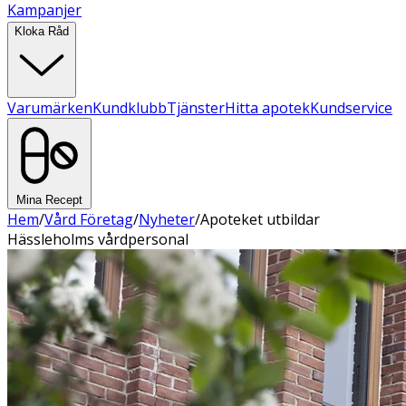
Kampanjer
Kloka Råd
Varumärken
Kundklubb
Tjänster
Hitta apotek
Kundservice
Mina Recept
Hem
/
Vård Företag
/
Nyheter
/
Apoteket utbildar
Hässleholms vårdpersonal