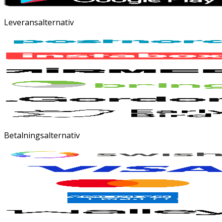
Leveransalternativ
Betalningsalternativ