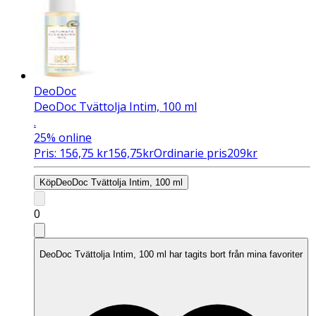
DeoDoc
DeoDoc Tvättolja Intim, 100 ml
.
25%
online
Pris:
156,75
kr
156,75
kr
Ordinarie pris
209
kr
Köp
DeoDoc Tvättolja Intim, 100 ml
0
DeoDoc Tvättolja Intim, 100 ml har tagits bort från mina favoriter