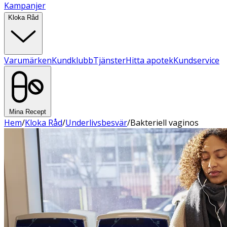
Kampanjer
Kloka Råd
Varumärken
Kundklubb
Tjänster
Hitta apotek
Kundservice
Mina Recept
Hem
/
Kloka Råd
/
Underlivsbesvär
/
Bakteriell vaginos