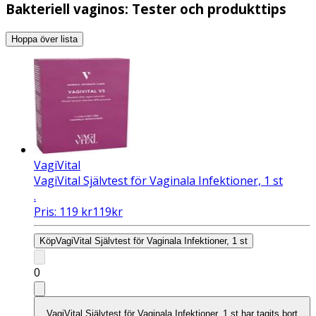
Bakteriell vaginos: Tester och produkttips
Hoppa över lista
VagiVital
VagiVital Självtest för Vaginala Infektioner, 1 st
.
Pris:
119
kr
119
kr
Köp
VagiVital Självtest för Vaginala Infektioner, 1 st
0
VagiVital Självtest för Vaginala Infektioner, 1 st har tagits bort