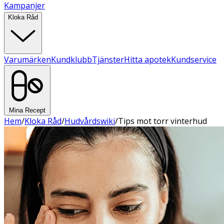
Kampanjer
Kloka Råd
Varumärken
Kundklubb
Tjänster
Hitta apotek
Kundservice
Mina Recept
Hem
/
Kloka Råd
/
Hudvårdswiki
/
Tips mot torr vinterhud