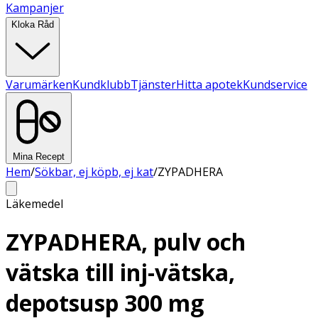
Kampanjer
Kloka Råd
Varumärken
Kundklubb
Tjänster
Hitta apotek
Kundservice
Mina Recept
Hem
/
Sökbar, ej köpb, ej kat
/
ZYPADHERA
Läkemedel
ZYPADHERA, pulv och
vätska till inj-vätska,
depotsusp 300 mg