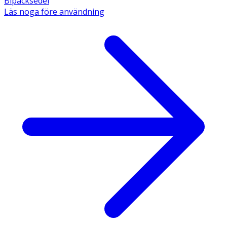
Bipacksedel
Läs noga före användning