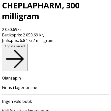
CHEPLAPHARM, 300
milligram
2 050,69
kr
Butikspris:
2 050,69 kr
,
Jmfs.pris:
6,84 kr / milligram
Köp via recept
Olanzapin
Finns i lager online
Ingen vald butik
Välj för att se lagerstatus