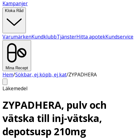
Kampanjer
Kloka Råd
Varumärken
Kundklubb
Tjänster
Hitta apotek
Kundservice
Mina Recept
Hem
/
Sökbar, ej köpb, ej kat
/
ZYPADHERA
Läkemedel
ZYPADHERA, pulv och
vätska till inj-vätska,
depotsusp 210mg