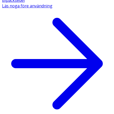
Bipacksedel
Läs noga före användning