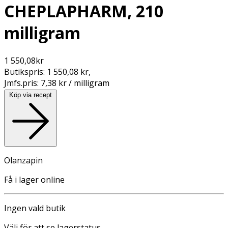
CHEPLAPHARM, 210
milligram
1 550,08
kr
Butikspris:
1 550,08 kr
,
Jmfs.pris:
7,38 kr / milligram
Köp via recept
Olanzapin
Få i lager online
Ingen vald butik
Välj för att se lagerstatus